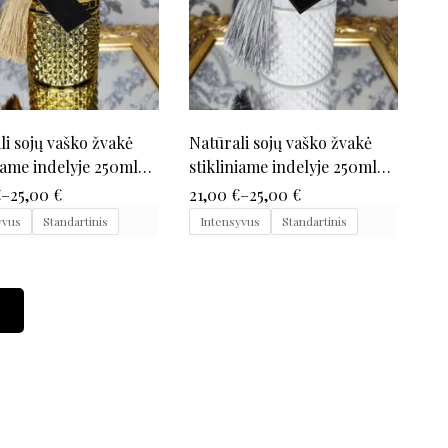
li sojų vaško žvakė
Natūrali sojų vaško žvakė
niame indelyje 250ml
stikliniame indelyje 250ml
nė)
(balta matinė)
€
–
25,00
€
21,00
€
–
25,00
€
yvus
Standartinis
Intensyvus
Standartinis