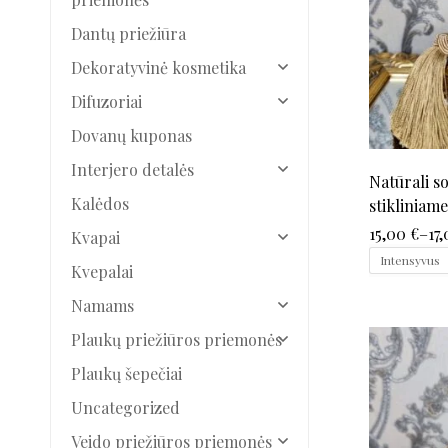
Dantų priežiūra
Dekoratyvinė kosmetika
Difuzoriai
Dovanų kuponas
Interjero detalės
Natūrali s
Kalėdos
stikliniam
(auksinė)
15,00
€
–
17
Kvapai
Intensyvus
Kvepalai
Namams
Plaukų priežiūros priemonės
Plaukų šepečiai
Uncategorized
Veido priežiūros priemonės