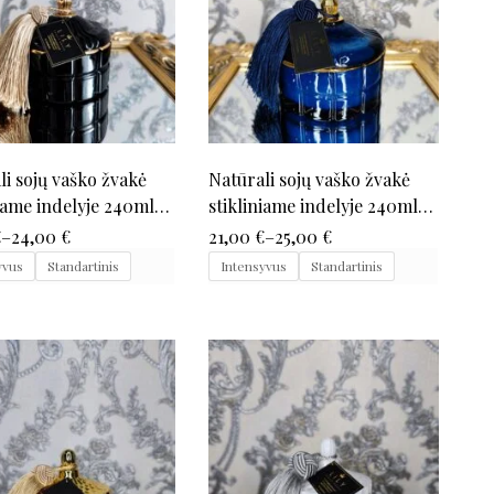
li sojų vaško žvakė
Natūrali sojų vaško žvakė
niame indelyje 240ml
stikliniame indelyje 240ml
)
(mėlyna)
€
–
24,00
€
21,00
€
–
25,00
€
yvus
Standartinis
Intensyvus
Standartinis