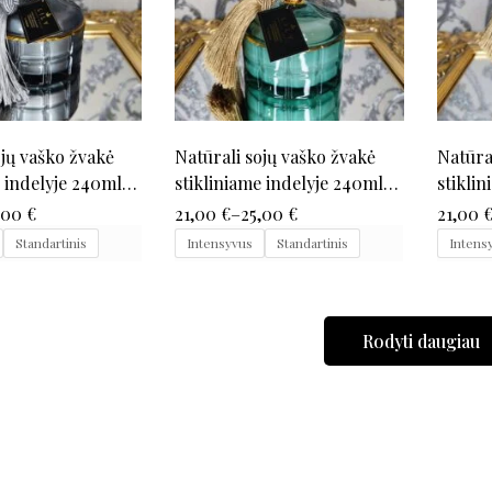
ojų vaško žvakė
Natūrali sojų vaško žvakė
Natūra
e indelyje 240ml
stikliniame indelyje 240ml
stikli
(žalia)
(auksi
,00
€
21,00
€
–
25,00
€
21,00
Standartinis
Intensyvus
Standartinis
Intens
Rodyti daugiau