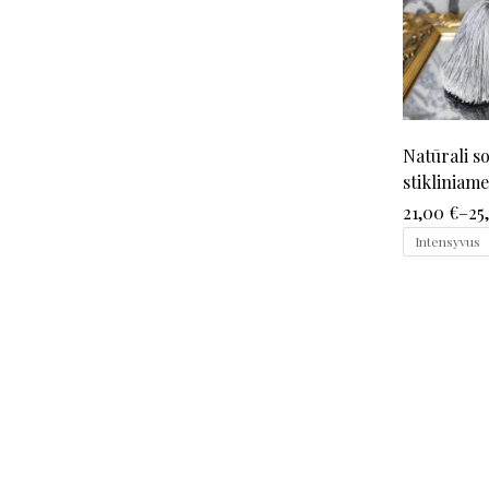
Natūrali s
stikliniam
(pilka)
21,00
€
–
25
Intensyvus