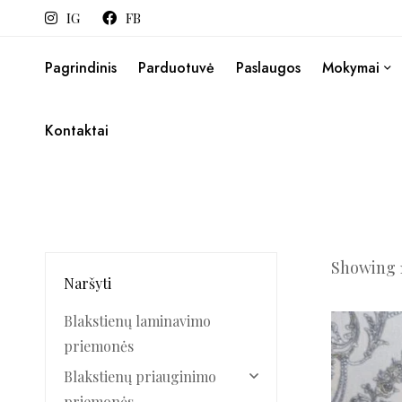
IG
FB
Pagrindinis
Parduotuvė
Paslaugos
Mokymai
Kontaktai
Showing 1
Naršyti
Blakstienų laminavimo
priemonės
Blakstienų priauginimo
priemonės