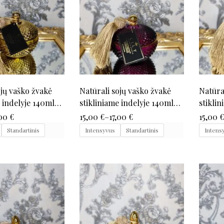
ojų vaško žvakė
Natūrali sojų vaško žvakė
Natūra
e indelyje 140ml
stikliniame indelyje 140ml
stikli
(baklažano)
(juoda
,00
€
15,00
€
–
17,00
€
15,00
Standartinis
Intensyvus
Standartinis
Intens