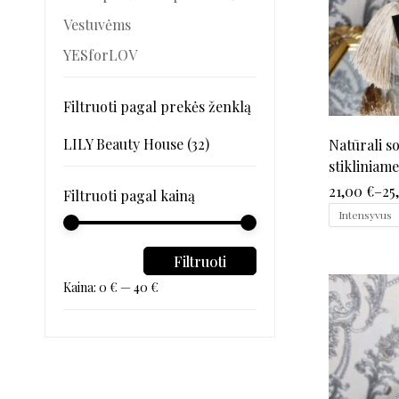
Vestuvėms
YESforLOV
Filtruoti pagal prekės ženklą
LILY Beauty House
(32)
Natūrali s
stikliniam
(balta)
21,00
€
–
25
Filtruoti pagal kainą
Intensyvus
Filtruoti
Kaina:
0 €
—
40 €