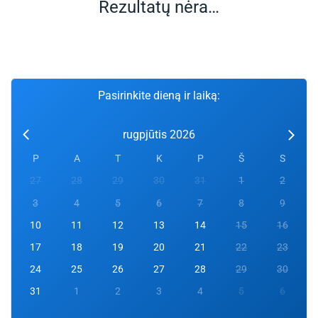
Rezultatų nėra…
Pasirinkite dieną ir laiką:
rugpjūtis 2026
P
A
T
K
P
Š
S
27
28
29
30
31
1
2
3
4
5
6
7
8
9
10
11
12
13
14
15
16
17
18
19
20
21
22
23
24
25
26
27
28
29
30
31
1
2
3
4
5
6