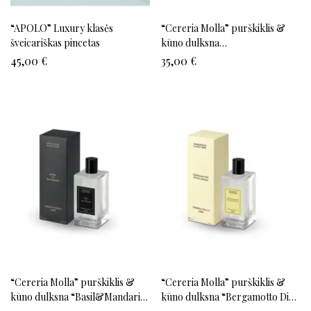
“APOLO” Luxury klasės
“Cereria Molla” purškiklis &
šveicariškas pincetas
kūno dulksna
“Amber&Sandalwood” 100 ml.
45,00
€
35,00
€
“Cereria Molla” purškiklis &
“Cereria Molla” purškiklis &
kūno dulksna “Basil&Mandarin”
kūno dulksna “Bergamotto Di