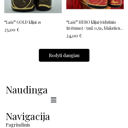
“Lašė” GOLD klijai 1s
“Lašė” HERO klijai (vidutinio
tirštumo) / 5ml. 0,5s, blakstienų
23,00
€
priauginimui
24,00
€
Rodyti daugiau
Naudinga
Navigacija
Pagrindinis