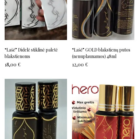
“Lašė” Didelė stiklinė paletė
“Lašė” GOLD blakstienų putos
blakstienoms
(nenuplaunamos) 48ml
18,00
€
12,00
€