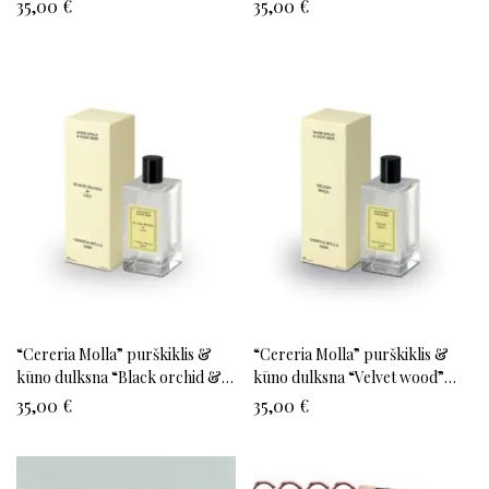
100 ml
Calabria” 100 ml
35,00
€
35,00
€
“Cereria Molla” purškiklis &
“Cereria Molla” purškiklis &
kūno dulksna “Black orchid &
kūno dulksna “Velvet wood”
lilly” 100 ml
100 ml
35,00
€
35,00
€