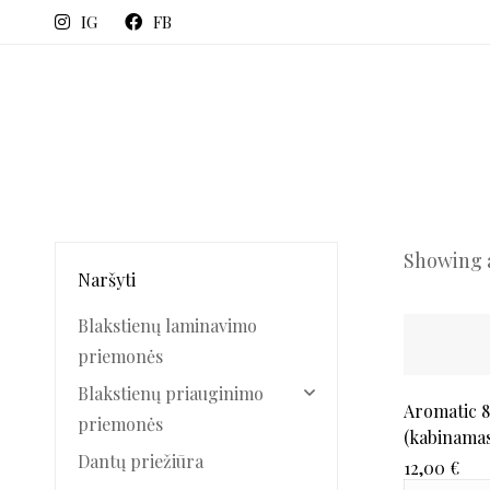
IG
FB
Showing a
Naršyti
Blakstienų laminavimo
priemonės
Blakstienų priauginimo
Aromatic 8
priemonės
(kabinamas)
Dantų priežiūra
12,00
€