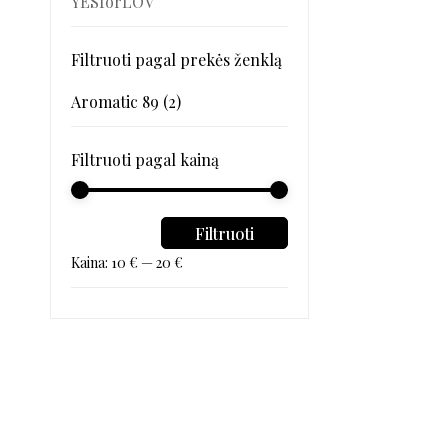
YESforLOV
Filtruoti pagal prekės ženklą
Aromatic 89
(2)
Filtruoti pagal kainą
Filtruoti
Kaina:
10 €
—
20 €