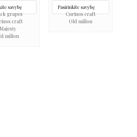
ack grapes
Curiuos craft
iuos craft
Old milion
Majesty
ld milion