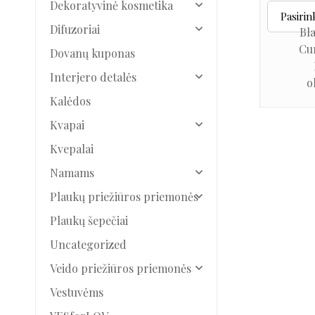
Dekoratyvinė kosmetika
Difuzoriai
Bl
Cur
Dovanų kuponas
Interjero detalės
o
Kalėdos
Kvapai
Kvepalai
Namams
Plaukų priežiūros priemonės
Plaukų šepečiai
Uncategorized
Veido priežiūros priemonės
Vestuvėms