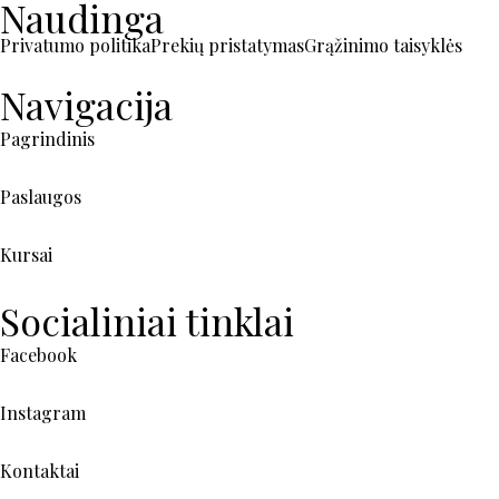
Naudinga
Privatumo politika
Prekių pristatymas
Grąžinimo taisyklės
Navigacija
Pagrindinis
Paslaugos
Kursai
Socialiniai tinklai
Facebook
Instagram
Kontaktai