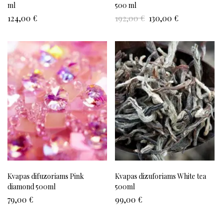
ml
500 ml
124,00
€
192,00
€
130,00
€
Kvapas difuzoriams Pink
Kvapas dizuforiams White tea
diamond 500ml
500ml
79,00
€
99,00
€