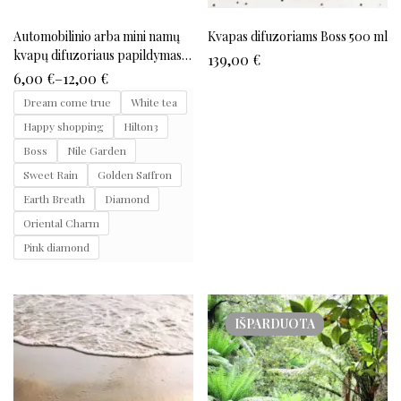
Automobilinio arba mini namų
Kvapas difuzoriams Boss 500 ml
kvapų difuzoriaus papildymas
139,00
€
15ml
6,00
€
–
12,00
€
Dream come true
White tea
Happy shopping
Hilton3
Boss
Nile Garden
Sweet Rain
Golden Saffron
Earth Breath
Diamond
Oriental Charm
Pink diamond
IŠPARDUOTA