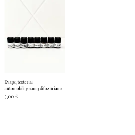
Kvapų testeriai
automobilių/namų difozuriams
5,00
€