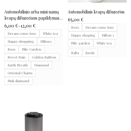
Automobilinio arba mini namų
Automobilinis kvapų difuzorius
kvapų difuzoriaus papildymas
65,00
€
15ml
6,00
€
–
12,00
€
Boss
Dream come true
Dream come true
White tea
Happy shoping
Hilton 3
Happy shopping
Hilton3
Nile garden
White tea
Boss
Nile Garden
Balta
Juoda
Sweet Rain
Golden Saffron
Earth Breath
Diamond
Oriental Charm
Pink diamond