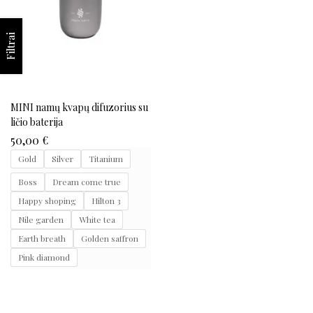
Filtrai
MINI namų kvapų difuzorius su
ličio baterija
50,00
€
Gold
Silver
Titanium
Boss
Dream come true
Happy shoping
Hilton 3
Nile garden
White tea
Earth breath
Golden saffron
Pink diamond