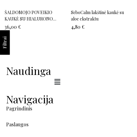
ŠALDOMOJO POVEIKIO
SeboCalm lakštinė kaukė su
KAUKĖ SU HIALURONO
aloe ekstraktu
RŪGŠTIMI
36,00
€
4,80
€
Filtrai
Naudinga
Navigacija
Pagrindinis
Paslaugos