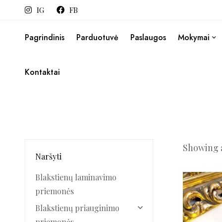
IG
FB
Pagrindinis
Parduotuvė
Paslaugos
Mokymai
Kontaktai
Showing a
Naršyti
Blakstienų laminavimo
priemonės
Blakstienų priauginimo
priemonės