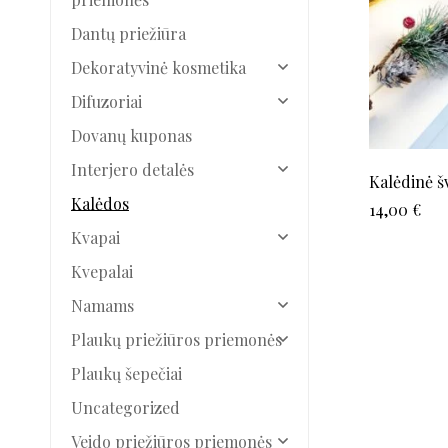
Dantų priežiūra
Dekoratyvinė kosmetika
Difuzoriai
Dovanų kuponas
Interjero detalės
Kalėdinė šv
Kalėdos
14,00
€
Kvapai
Kvepalai
Namams
Plaukų priežiūros priemonės
Plaukų šepečiai
Uncategorized
Veido priežiūros priemonės