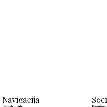
Navigacija
Soci
Pagrindinis
Faceboo