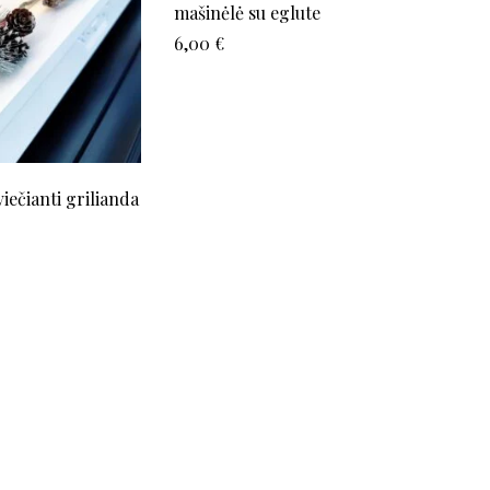
mašinėlė su eglute
6,00
€
iečianti grilianda