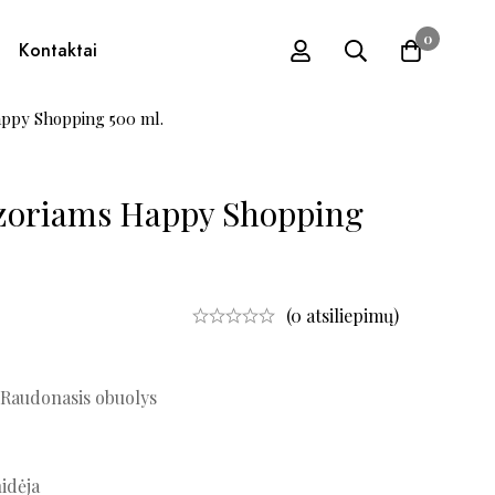
0
Kontaktai
appy Shopping 500 ml.
zoriams Happy Shopping
(0 atsiliepimų)
 Raudonasis obuolys
hidėja