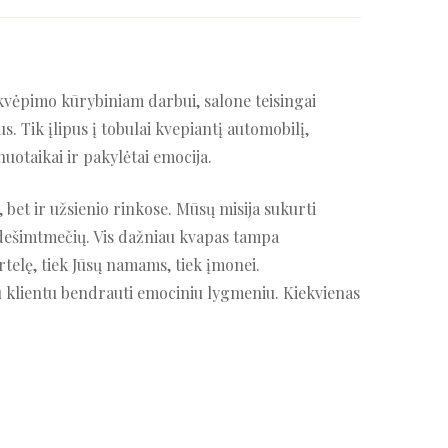
kvėpimo kūrybiniam darbui, salone teisingai
s. Tik įlipus į tobulai kvepiantį automobilį,
uotaikai ir pakylėtai emocija.
 bet ir užsienio rinkose. Mūsų misija sukurti
 dešimtmečių. Vis dažniau kvapas tampa
rtelę, tiek Jūsų namams, tiek įmonei.
su klientu bendrauti emociniu lygmeniu. Kiekvienas