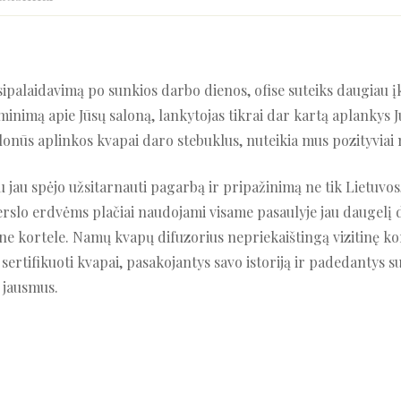
ipalaidavimą po sunkios darbo dienos, ofise suteiks daugiau į
iminimą apie Jūsų saloną, lankytojas tikrai dar kartą aplankys Ju
onūs aplinkos kvapai daro stebuklus, nuteikia mus pozityviai n
u jau spėjo užsitarnauti pagarbą ir pripažinimą ne tik Lietuvos,
verslo erdvėms plačiai naudojami visame pasaulyje jau daugelį
ine kortele. Namų kvapų difuzorius nepriekaištingą vizitinę ko
sertifikuoti kvapai, pasakojantys savo istoriją ir padedantys 
r jausmus.