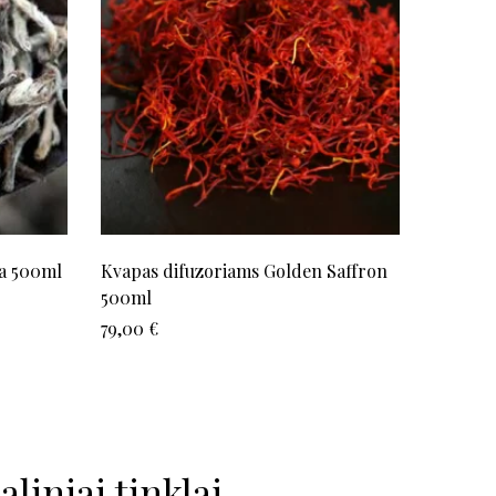
ea 500ml
Kvapas difuzoriams Golden Saffron
Kvapų t
500ml
difozur
79,00
€
5,00
€
aliniai tinklai