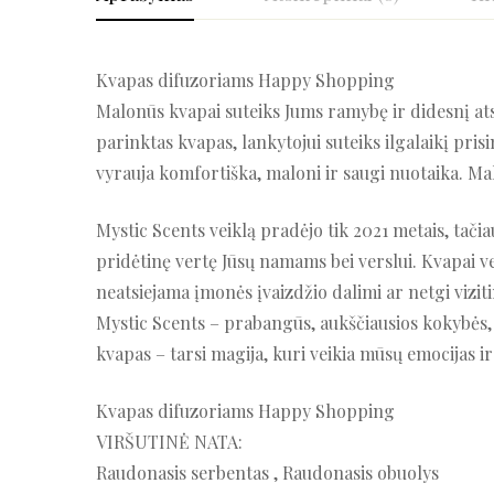
Kvapas difuzoriams Happy Shopping
Malonūs kvapai suteiks Jums ramybę ir didesnį ats
parinktas kvapas, lankytojui suteiks ilgalaikį pris
vyrauja komfortiška, maloni ir saugi nuotaika. Mal
Mystic Scents veiklą pradėjo tik 2021 metais, tačia
pridėtinę vertę Jūsų namams bei verslui. Kvapai 
neatsiejama įmonės įvaizdžio dalimi ar netgi vizit
Mystic Scents – prabangūs, aukščiausios kokybės, 
kvapas – tarsi magija, kuri veikia mūsų emocijas i
Kvapas difuzoriams Happy Shopping
VIRŠUTINĖ NATA:
Raudonasis serbentas , Raudonasis obuolys