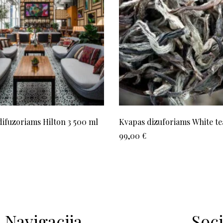
ifuzoriams Hilton 3 500 ml
Kvapas dizuforiams White t
99,00
€
Navigacija
Soci