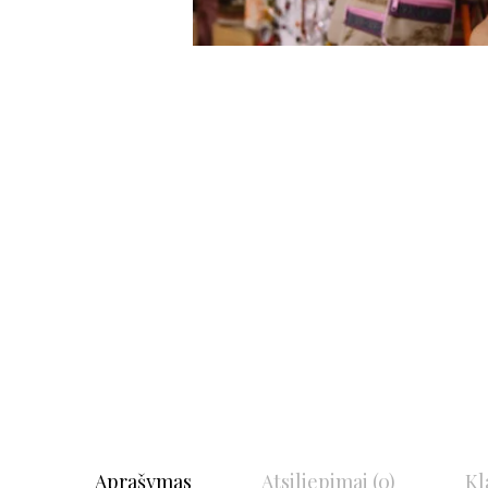
Aprašymas
Atsiliepimai (0)
Kl