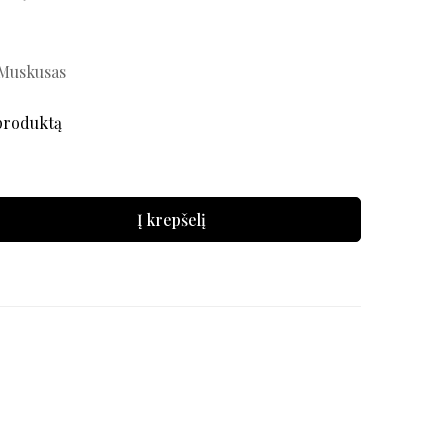
 Muskusas
produktą
Į krepšelį