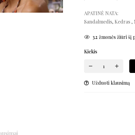
APATINĖ NATA:
Sandalmedis, Kedras ,
32
žmonės žiūri šį 
Kiekis
Užduoti klausimą
ausimai