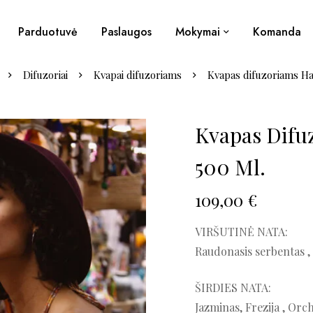
Parduotuvė
Paslaugos
Mokymai
Komanda
Difuzoriai
Kvapai difuzoriams
Kvapas difuzoriams H
Kvapas Difu
500 Ml.
109,00
€
VIRŠUTINĖ NATA:
Raudonasis serbentas ,
ŠIRDIES NATA:
Jazminas, Frezija , Orc