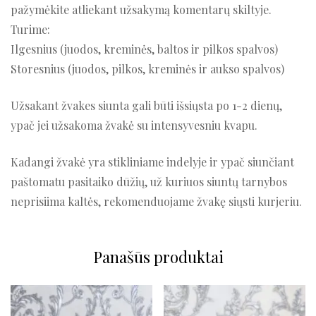
pažymėkite atliekant užsakymą komentarų skiltyje.
Turime:
Ilgesnius (juodos, kreminės, baltos ir pilkos spalvos)
Storesnius (juodos, pilkos, kreminės ir aukso spalvos)
Užsakant žvakes siunta gali būti išsiųsta po 1-2 dienų,
ypač jei užsakoma žvakė su intensyvesniu kvapu.
Kadangi žvakė yra stikliniame indelyje ir ypač siunčiant
paštomatu pasitaiko dūžių, už kuriuos siuntų tarnybos
neprisiima kaltės, rekomenduojame žvakę siųsti kurjeriu.
Panašūs produktai