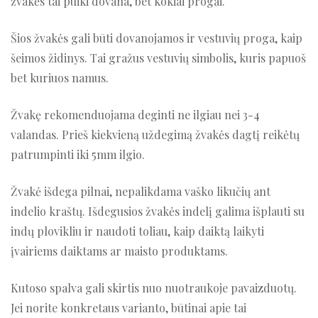
žvakės tai puiki dovana, bet kokiai progai.
Šios žvakės gali būti dovanojamos ir vestuvių proga, kaip
šeimos židinys. Tai gražus vestuvių simbolis, kuris papuoš
bet kuriuos namus.
Žvakę rekomenduojama deginti ne ilgiau nei 3-4
valandas. Prieš kiekvieną uždegimą žvakės dagtį reikėtų
patrumpinti iki 5mm ilgio.
Žvakė išdega pilnai, nepalikdama vaško likučių ant
indelio kraštų. Išdegusios žvakės indelį galima išplauti su
indų plovikliu ir naudoti toliau, kaip daiktą laikyti
įvairiems daiktams ar maisto produktams.
Kutoso spalva gali skirtis nuo nuotraukoje pavaizduotų.
Jei norite konkretaus varianto, būtinai apie tai