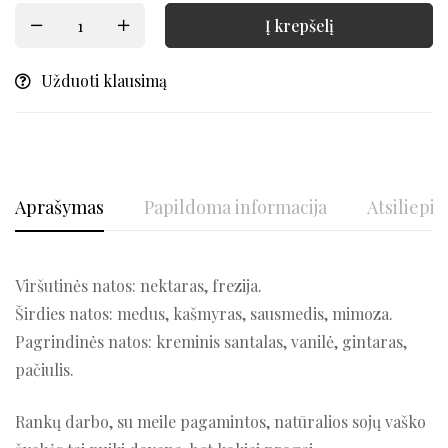
Į krepšelį
Užduoti klausimą
Aprašymas
Papildoma informacija
Atsiliepim
Viršutinės natos: nektaras, frezija.
Širdies natos: medus, kašmyras, sausmedis, mimoza.
Pagrindinės natos: kreminis santalas, vanilė, gintaras,
pačiulis.
Rankų darbo, su meile pagamintos, natūralios sojų vaško