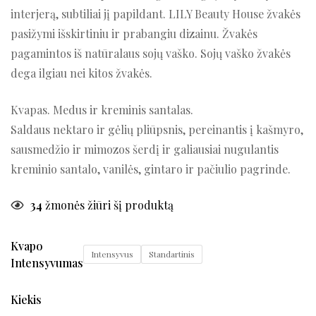
interjerą, subtiliai jį papildant. LILY Beauty House žvakės
pasižymi išskirtiniu ir prabangiu dizainu. Žvakės
pagamintos iš natūralaus sojų vaško. Sojų vaško žvakės
dega ilgiau nei kitos žvakės.
Kvapas. Medus ir kreminis santalas.
Saldaus nektaro ir gėlių pliūpsnis, pereinantis į kašmyro,
sausmedžio ir mimozos šerdį ir galiausiai nugulantis
kreminio santalo, vanilės, gintaro ir pačiulio pagrinde.
34
žmonės žiūri šį produktą
Kvapo
Intensyvus
Standartinis
Intensyvumas
Kiekis