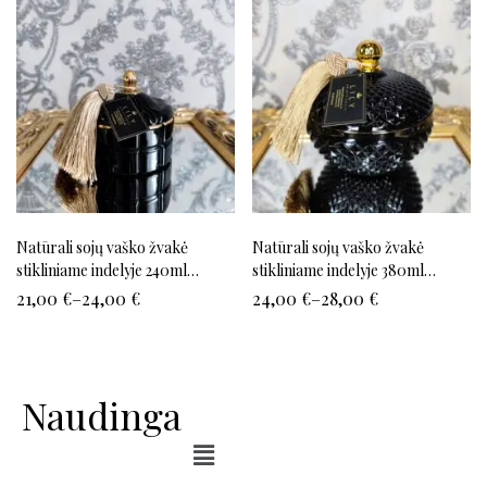
Natūrali sojų vaško žvakė
Natūrali sojų vaško žvakė
stikliniame indelyje 240ml
stikliniame indelyje 380ml
(juoda)
(juoda)
21,00
€
–
24,00
€
24,00
€
–
28,00
€
Naudinga