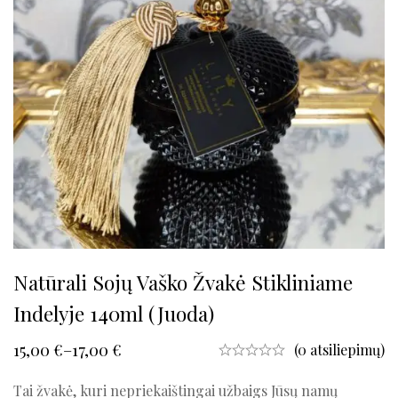
Natūrali Sojų Vaško Žvakė Stikliniame
Indelyje 140ml (juoda)
15,00
€
–
17,00
€
(0 atsiliepimų)
Tai žvakė, kuri nepriekaištingai užbaigs Jūsų namų