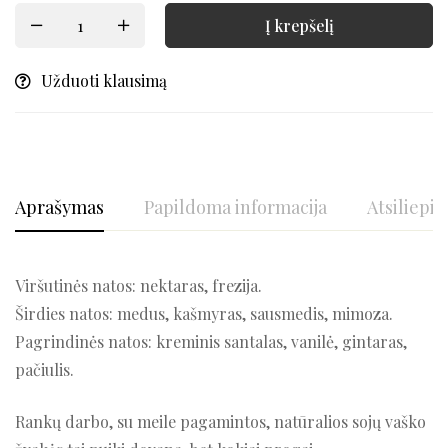
Į krepšelį
Užduoti klausimą
Aprašymas
Papildoma informacija
Atsiliepim
Viršutinės natos: nektaras, frezija.
Širdies natos: medus, kašmyras, sausmedis, mimoza.
Pagrindinės natos: kreminis santalas, vanilė, gintaras,
pačiulis.
Rankų darbo, su meile pagamintos, natūralios sojų vaško