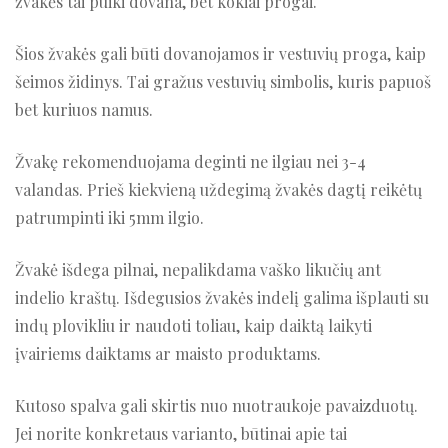
žvakės tai puiki dovana, bet kokiai progai.
Šios žvakės gali būti dovanojamos ir vestuvių proga, kaip
šeimos židinys. Tai gražus vestuvių simbolis, kuris papuoš
bet kuriuos namus.
Žvakę rekomenduojama deginti ne ilgiau nei 3-4
valandas. Prieš kiekvieną uždegimą žvakės dagtį reikėtų
patrumpinti iki 5mm ilgio.
Žvakė išdega pilnai, nepalikdama vaško likučių ant
indelio kraštų. Išdegusios žvakės indelį galima išplauti su
indų plovikliu ir naudoti toliau, kaip daiktą laikyti
įvairiems daiktams ar maisto produktams.
Kutoso spalva gali skirtis nuo nuotraukoje pavaizduotų.
Jei norite konkretaus varianto, būtinai apie tai