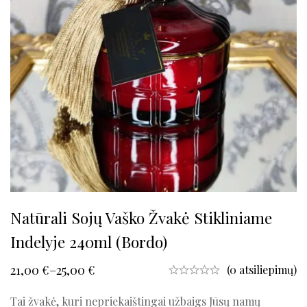
Natūrali Sojų Vaško Žvakė Stikliniame
Indelyje 240ml (bordo)
21,00
€
–
25,00
€
(0 atsiliepimų)
Tai žvakė, kuri nepriekaištingai užbaigs Jūsų namų