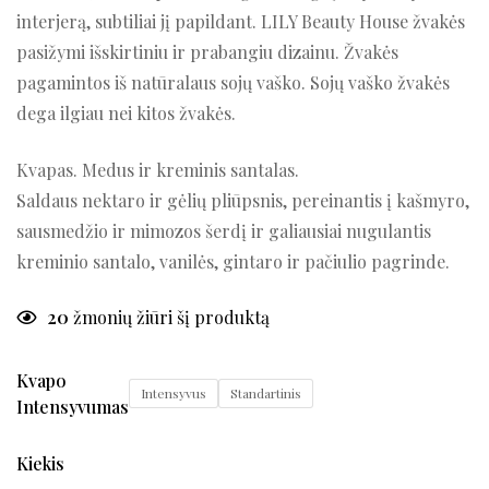
interjerą, subtiliai jį papildant. LILY Beauty House žvakės
pasižymi išskirtiniu ir prabangiu dizainu. Žvakės
pagamintos iš natūralaus sojų vaško. Sojų vaško žvakės
dega ilgiau nei kitos žvakės.
Kvapas. Medus ir kreminis santalas.
Saldaus nektaro ir gėlių pliūpsnis, pereinantis į kašmyro,
sausmedžio ir mimozos šerdį ir galiausiai nugulantis
kreminio santalo, vanilės, gintaro ir pačiulio pagrinde.
20
žmonių žiūri šį produktą
Kvapo
Intensyvus
Standartinis
Intensyvumas
Kiekis