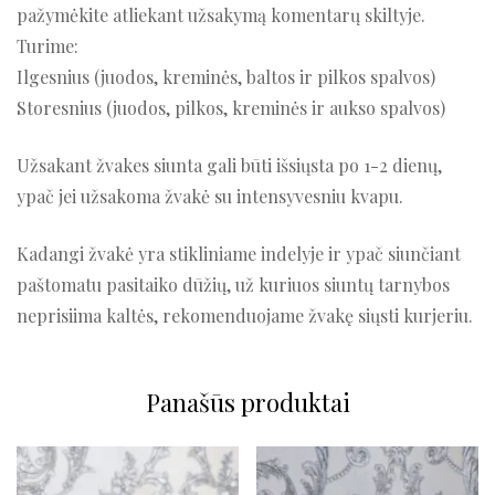
pažymėkite atliekant užsakymą komentarų skiltyje.
Turime:
Ilgesnius (juodos, kreminės, baltos ir pilkos spalvos)
Storesnius (juodos, pilkos, kreminės ir aukso spalvos)
Užsakant žvakes siunta gali būti išsiųsta po 1-2 dienų,
ypač jei užsakoma žvakė su intensyvesniu kvapu.
Kadangi žvakė yra stikliniame indelyje ir ypač siunčiant
paštomatu pasitaiko dūžių, už kuriuos siuntų tarnybos
neprisiima kaltės, rekomenduojame žvakę siųsti kurjeriu.
Panašūs produktai