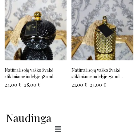
Natūrali sojų vaško žvakė
Natūrali sojų vaško žvakė
stikliniame indelyje 380ml
stikliniame indelyje 250ml
(juoda)
(auksinė)
24,00
€
–
28,00
€
21,00
€
–
25,00
€
Naudinga