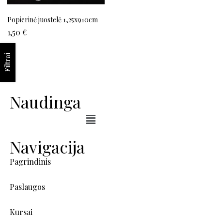
Popierinė juostelė 1,25x910cm
1,50
€
Filtrai
Naudinga
Navigacija
Pagrindinis
Paslaugos
Kursai