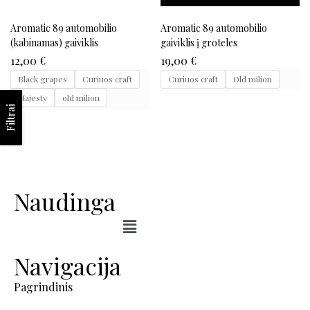
Aromatic 89 automobilio
Aromatic 89 automobilio
(kabinamas) gaiviklis
gaiviklis į groteles
12,00
€
19,00
€
Black grapes
Curiuos craft
Curiuos craft
Old milion
Majesty
old milion
Filtrai
Naudinga
Navigacija
Pagrindinis