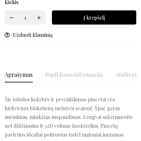
Kiekis
Į krepšelį
Užduoti klausimą
Aprašymas
Papildoma informacija
Atsiliepim
Šie tobulos kokybės ir preciziškumo pincetai yra
kiekvienos blakstienų meistrės svajonė. Ypač geras
suėmimas. minkštas suspaudimas. Lengvai suformuosite
net didžiausius 8-12D volume kuokštelius. Pincetų
paviršius idealiai poliruotas todėl maloniai juntamas