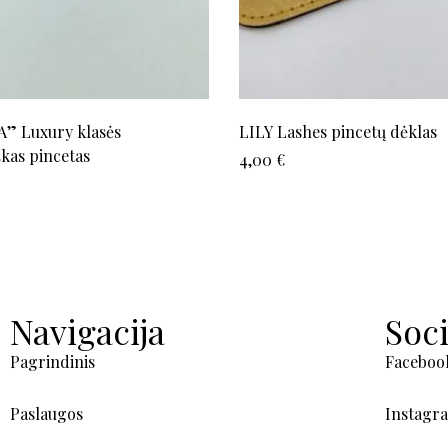
” Luxury klasės
LILY Lashes pincetų dėklas
škas pincetas
4,00
€
Navigacija
Soci
Pagrindinis
Faceboo
Paslaugos
Instagr