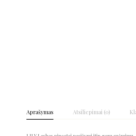
Aprašymas
Atsiliepimai (0)
Kl
LILY Lashes pincetai pasižymi itin geru suėmimu, k