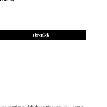
Į krepšelį
riežasties su šiais titano pincetais labai lengva