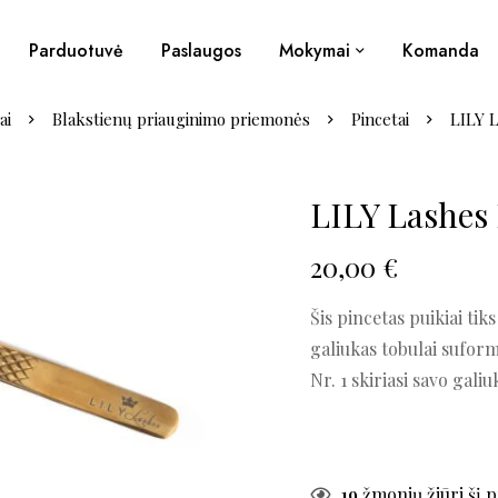
Parduotuvė
Paslaugos
Mokymai
Komanda
ai
Blakstienų priauginimo priemonės
Pincetai
LILY L
LILY Lashes 
20,00
€
Šis pincetas puikiai ti
galiukas tobulai sufor
Nr. 1 skiriasi savo galiu
19
žmonių žiūri šį 