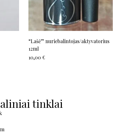
“Lašė” nuriebalintojas/aktyvatorius
LILY La
12ml
18,00
€
10,00
€
aliniai tinklai
k
am