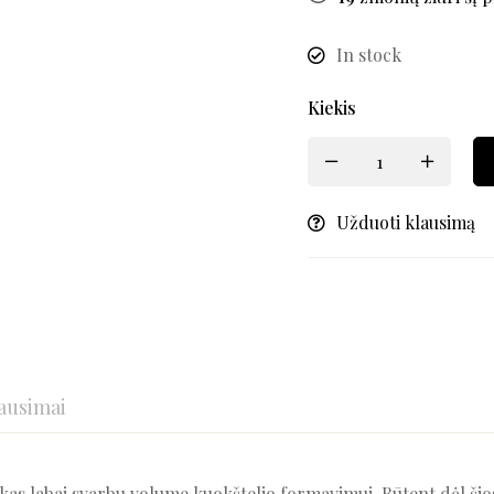
In stock
Kiekis
Užduoti klausimą
ausimai
as labai svarbu volume kuokštelio formavimui. Būtent dėl šios p