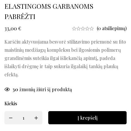
ELASTINGOMS GARBANOMS
PABRĖŽTI
33,00
€
(0 atsiliepimų)
Karščiu aktyvuojama besvorė stilizavimo priemonė su fito
maistinių medžiagų kompleksu bei ilgosiomis polimerų
grandinėmis suteikia ilgai išliekančią apimtį, padeda
išlaikyti drėgmę ir taip sukuria ilgalaikį tankių plaukų
efektą.
30
žmonių žiūri šį produktą
Kiekis
Į krepšelį