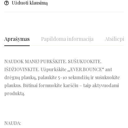
Užduoti klausimą
Aprašymas
Papildoma informacija
Atsiliepim
NAUDOK MANE! PURKŠKITE. SUŠUKUOKITE.
IŠDŽIOVINKITE. Užpurkškite „EVER.BOUNCE“ ant
drėgnų plaukų, palaukite 5–10 sekundžių ir sušukuokite
plaukus. Būtinai formuokite karščiu – taip aktyvuodami
produktą.
NAUDA: