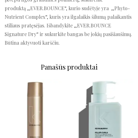
produktą
„EVER.BOUNCE“, kurio sudėtyje yra „Phyto-
Nutrient Complex“, kuris yra ilgalaikis šilumą palaikantis
stiliaus pratęsėjas. Išbandykite „EVER.BOUNCE
Signature Dry“ ir sukurkite bangas be jokių pasišiaušimų.
Būtina aktyvuoti karščiu.
Panašūs produktai