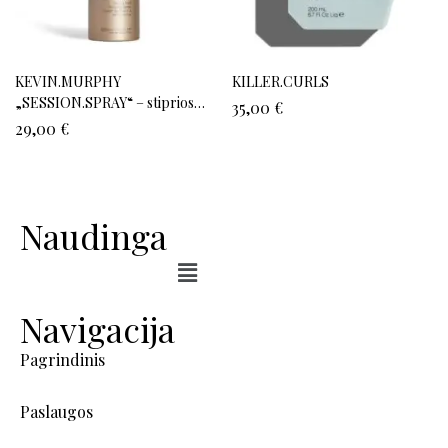
KEVIN.MURPHY
KILLER.CURLS
„SESSION.SPRAY“ – stiprios
35,00
€
fiksacijos plaukų lakas
29,00
€
Naudinga
Navigacija
Pagrindinis
Paslaugos