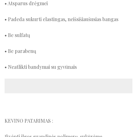
• Atsparus drėgmei
• Padeda sukurti elastingas, neišsišiaušusias bangas
• Be sulfatų
• Be parabenų
• Neatlikti bandymai su gyvūnais
KEVINO PATARIMAS :
Įkvėpti ilgos grandinės polimerų, sukūrėme