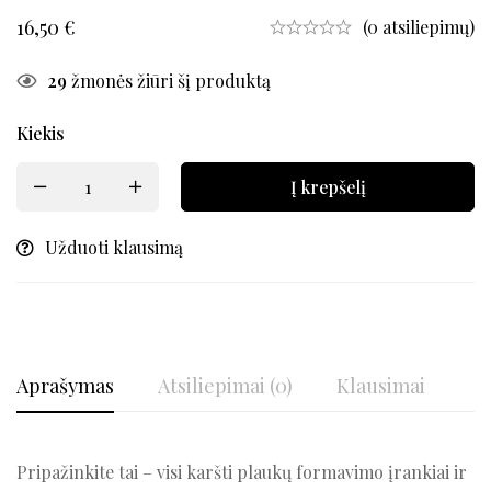
16,50
€
(0 atsiliepimų)
29
žmonės žiūri šį produktą
Kiekis
Į krepšelį
Užduoti klausimą
Aprašymas
Atsiliepimai (0)
Klausimai
Pripažinkite tai – visi karšti plaukų formavimo įrankiai ir