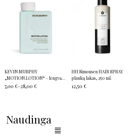
KEVIN.MURPHY
HH Simonsen HAIR SPRAY
„MOTION.LOTION“ – lengvas
plaukų lakas, 250 ml.
garbanų formavimo losjonas
7,00
€
–
28,00
€
12,50
€
Naudinga