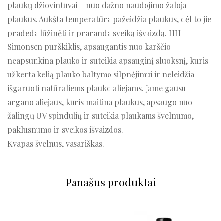
plaukų džiovintuvai – nuo dažno naudojimo žaloja
plaukus. Aukšta temperatūra pažeidžia plaukus, dėl to jie
pradeda lūžinėti ir praranda sveiką išvaizdą. HH
Simonsen purškiklis, apsaugantis nuo karščio
neapsunkina plauko ir suteikia apsauginį sluoksnį, kuris
užkerta kelią plauko baltymo silpnėjimui ir neleidžia
išgaruoti natūraliems plauko aliejams. Jame gausu
argano aliejaus, kuris maitina plaukus, apsaugo nuo
žalingų UV spindulių ir suteikia plaukams švelnumo,
paklusnumo ir sveikos išvaizdos.
Kvapas švelnus, vasariškas.
Panašūs produktai