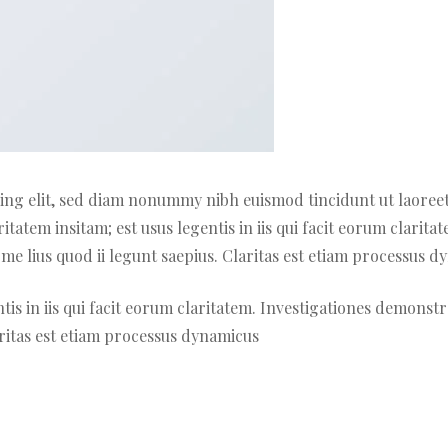
ing elit, sed diam nonummy nibh euismod tincidunt ut laoree
atem insitam; est usus legentis in iis qui facit eorum claritat
e lius quod ii legunt saepius. Claritas est etiam processus 
tis in iis qui facit eorum claritatem. Investigationes demonst
aritas est etiam processus dynamicus