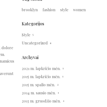
brooklyn
fashion
style
women
Kategorijos
Style
5
Uncategorized
4
t dolore
em.
Archyvai
dynamicus
2021 m. lapkričio mėn.
1
raverunt
2015 m. lapkričio mėn.
1
2015 m. spalio mėn.
2
2014 m. sausio mėn.
1
2013 m. gruodžio mėn.
2