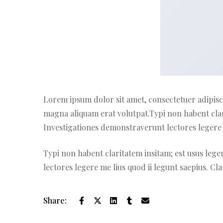
Lorem ipsum dolor sit amet, consectetuer adipisc
magna aliquam erat volutpat.Typi non habent clarit
Investigationes demonstraverunt lectores legere m
Typi non habent claritatem insitam; est usus legen
lectores legere me lius quod ii legunt saepius. Cl
Share: