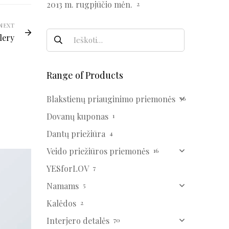
2013 m. rugpjūčio mėn.
2
NEXT
lery
Range of Products
Blakstienų priauginimo priemonės
56
Dovanų kuponas
1
Dantų priežiūra
4
Veido priežiūros priemonės
16
YESforLOV
7
Namams
5
Kalėdos
2
Interjero detalės
70