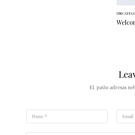
UNCATEG
Welcom
Lea
El. pašto adresas ne