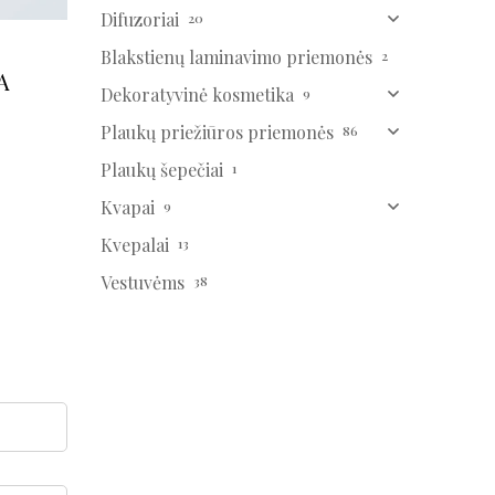
Difuzoriai
20
Blakstienų laminavimo priemonės
2
A
Dekoratyvinė kosmetika
9
Plaukų priežiūros priemonės
86
Plaukų šepečiai
1
Kvapai
9
Kvepalai
13
Vestuvėms
38