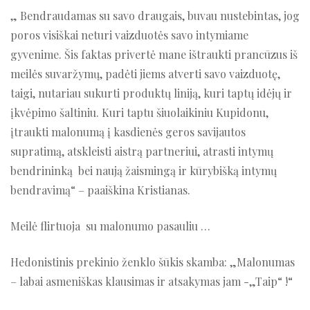
„ Bendraudamas su savo draugais, buvau nustebintas, jog
poros visiškai neturi vaizduotės savo intymiame
gyvenime. Šis faktas privertė mane ištraukti prancūzus iš
meilės suvaržymų, padėti jiems atverti savo vaizduotę,
taigi, nutariau sukurti produktų liniją, kuri taptų idėjų ir
įkvėpimo šaltiniu. Kuri taptu šiuolaikiniu Kupidonu,
įtraukti malonumą į kasdienės geros savijautos
supratimą, atskleisti aistrą partneriui, atrasti intymų
bendrininką bei naują žaismingą ir kūrybišką intymų
bendravimą“ – paaiškina Kristianas.
Meilė flirtuoja su malonumo pasauliu …
Hedonistinis prekinio ženklo šūkis skamba: „Malonumas
– labai asmeniškas klausimas ir atsakymas jam -„Taip“ !“