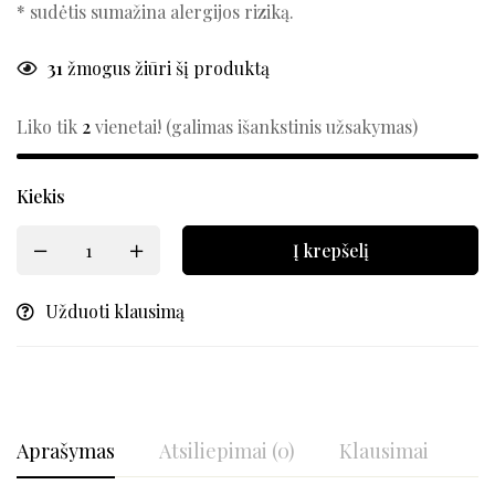
* sudėtis sumažina alergijos riziką.
31
žmogus žiūri šį produktą
Liko tik
2
vienetai! (galimas išankstinis užsakymas)
Kiekis
Į krepšelį
Užduoti klausimą
Aprašymas
Atsiliepimai (0)
Klausimai