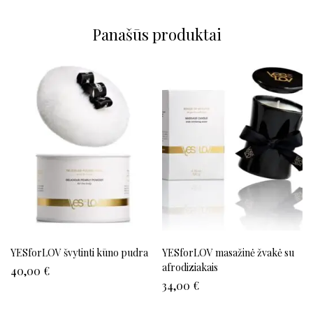
Panašūs produktai
YESforLOV švytinti kūno pudra
YESforLOV masažinė žvakė su
afrodiziakais
40,00
€
34,00
€