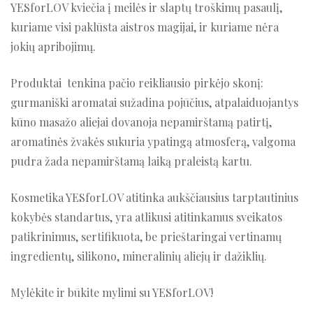
YESforLOV kviečia į meilės ir slaptų troškimų pasaulį,
kuriame visi paklūsta aistros magijai, ir kuriame nėra
jokių apribojimų.
Produktai tenkina pačio reikliausio pirkėjo skonį:
gurmaniški aromatai sužadina pojūčius, atpalaiduojantys
kūno masažo aliejai dovanoja nepamirštamą patirtį,
aromatinės žvakės sukuria ypatingą atmosferą, valgoma
pudra žada nepamirštamą laiką praleistą kartu.
Kosmetika YESforLOV atitinka aukščiausius tarptautinius
kokybės standartus, yra atlikusi atitinkamus sveikatos
patikrinimus, sertifikuota, be prieštaringai vertinamų
ingredientų, silikono, mineralinių aliejų ir dažiklių.
Mylėkite ir būkite mylimi su YESforLOV!