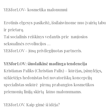
YESforLOV- kosmetika malonumui
Erotinis elgesys pasikeitė, išsilaisvinome nuo įvairių tabu
ir prietarų.
Tai socialinis reiškinys vedantis prie naujosios
seksualinės revoliucijos …
YESforLOV – jūsų privilegijuotas partneris.
YESforLOV
: šiuolaikinė madinga tendencija
Kristianas Paliks (Christian Palix) – kūrėjas, įsimylėjęs,
užkietėjęs hedonistas bei novatoriškų koncepcijų
specialistas sukūrė pirmą prabangios kosmetikos
priemonių liniją skirtą kūno malonumams.
YESforLOV. Kaip gimė ši idėja?