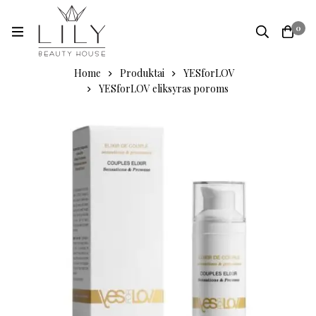
0
Home
Produktai
YESforLOV
YESforLOV eliksyras poroms