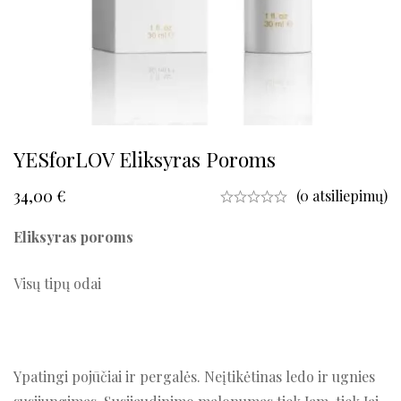
YESforLOV Eliksyras Poroms
34,00
€
(0 atsiliepimų)
Eliksyras poroms
Visų tipų odai
Ypatingi pojūčiai ir pergalės. Neįtikėtinas ledo ir ugnies