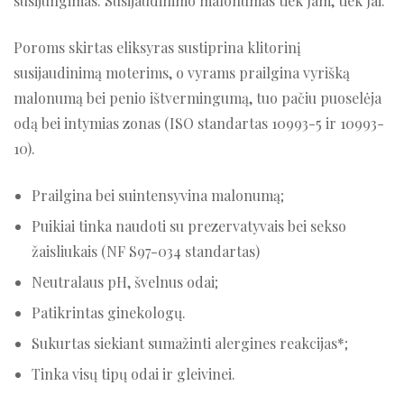
susijungimas. Susijaudinimo malonumas tiek Jam, tiek Jai.
Poroms skirtas eliksyras sustiprina klitorinį
susijaudinimą moterims, o vyrams prailgina vyrišką
malonumą bei penio ištvermingumą, tuo pačiu puoselėja
odą bei intymias zonas (ISO standartas 10993-5 ir 10993-
10).
Prailgina bei suintensyvina malonumą;
Puikiai tinka naudoti su prezervatyvais bei sekso
žaisliukais (NF S97-034 standartas)
Neutralaus pH, švelnus odai;
Patikrintas ginekologų.
Sukurtas siekiant sumažinti alergines reakcijas*;
Tinka visų tipų odai ir gleivinei.