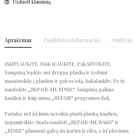
Užduoti klausimą
Aprašymas
Papildoma informacija
Atsiliepim
IŠSIPLAUKITE. IŠSKALAUKITE. PAKARTOKITE.
Šampūną tepkite ant drėgnų plaukų ir švelniai
masažuokite į plaukus ir galvos odą, išskalaukite. Po to
naudokite „REPAIR-ME.RINSE“. Šampūną galima
kasdien ir kaip mūsų „REPAIR“ programos dalį.
Pastaba: net jei jums nereikia plauti plaukų kasdien,
nepamirškite visada naudoti „REPAIR-ME.WASH“ ir
„RINSE“ plaunant galvą du kartus iš eilės, o jei plovimus