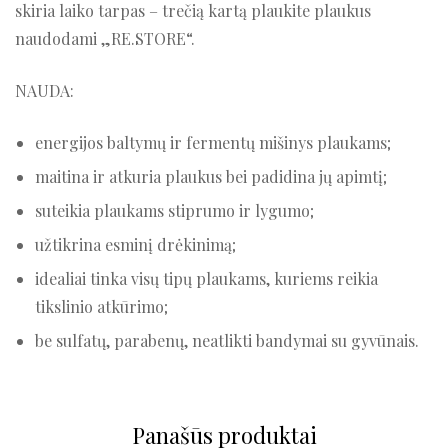
skiria laiko tarpas – trečią kartą plaukite plaukus
naudodami „RE.STORE“.
NAUDA:
energijos baltymų ir fermentų mišinys plaukams;
maitina ir atkuria plaukus bei padidina jų apimtį;
suteikia plaukams stiprumo ir lygumo;
užtikrina esminį drėkinimą;
idealiai tinka visų tipų plaukams, kuriems reikia
tikslinio atkūrimo;
be sulfatų, parabenų, neatlikti bandymai su gyvūnais.
Panašūs produktai