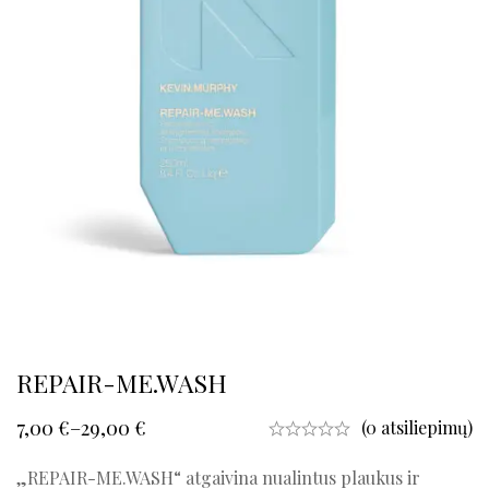
REPAIR-ME.WASH
7,00
€
–
29,00
€
(0 atsiliepimų)
„REPAIR-ME.WASH“ atgaivina nualintus plaukus ir