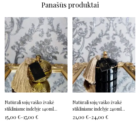
Panašūs produktai
Natūrali sojų vaško žvakė
Natūrali sojų vaško žvakė
stikliniame indelyje 140ml
stikliniame indelyje 240ml
(auksinė)
(juoda)
15,00
€
–
17,00
€
21,00
€
–
24,00
€