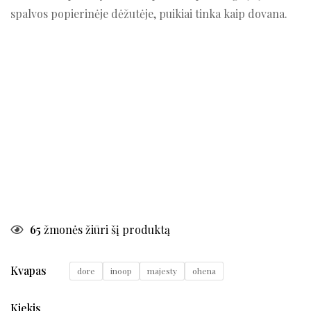
spalvos popierinėje dėžutėje, puikiai tinka kaip dovana.
65
žmonės žiūri šį produktą
Kvapas
dore
inoop
majesty
ohena
Kiekis