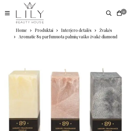
0
Home
Produktai
Interjero detalės
Žvakės
Aromatic 89 parfumuota palmių vaško žvakė diamond