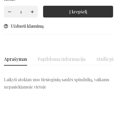
Į krepšelį
Užduoti klausimą
Aprašymas
Papildoma informacija
Atsiliepim
Laikyti atokiau nuo tiesioginių saulės spindulių, vaikams
nepasiekiamoje vietoje