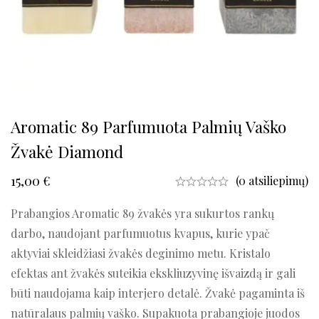
Aromatic 89 Parfumuota Palmių Vaško
Žvakė Diamond
15,00
€
(0 atsiliepimų)
Prabangios Aromatic 89 žvakės yra sukurtos rankų
darbo, naudojant parfumuotus kvapus, kurie ypač
aktyviai skleidžiasi žvakės deginimo metu. Kristalo
efektas ant žvakės suteikia ekskliuzyvinę išvaizdą ir gali
būti naudojama kaip interjero detalė. Žvakė pagaminta iš
natūralaus palmių vaško. Supakuota prabangioje juodos