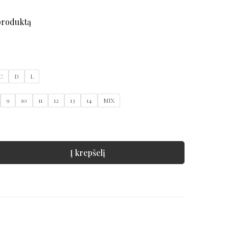
produktą
C
D
L
9
10
11
12
13
14
MIX
Į krepšelį