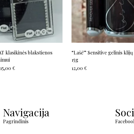
T klasikinės blakstienos
“Lašė” Sensitive gelinis klijų 
nimui
15g
15,00
€
12,00
€
Navigacija
Soci
Pagrindinis
Faceboo