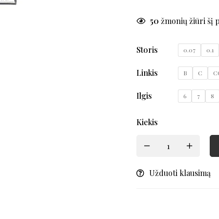
50
žmonių žiūri šį 
Storis
0.07
0.1
Linkis
B
C
C
Ilgis
6
7
8
Kiekis
Užduoti klausimą