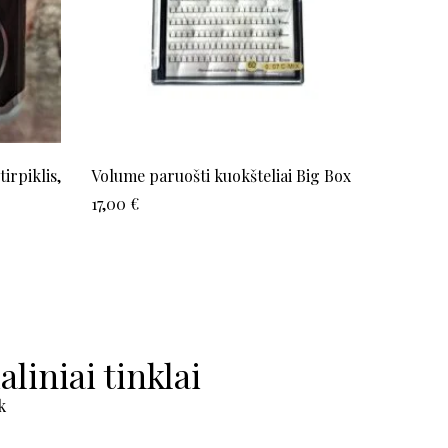
tirpiklis,
Volume paruošti kuokšteliai Big Box
LILY L
blaksti
17,00
€
12,00
€
aliniai tinklai
k