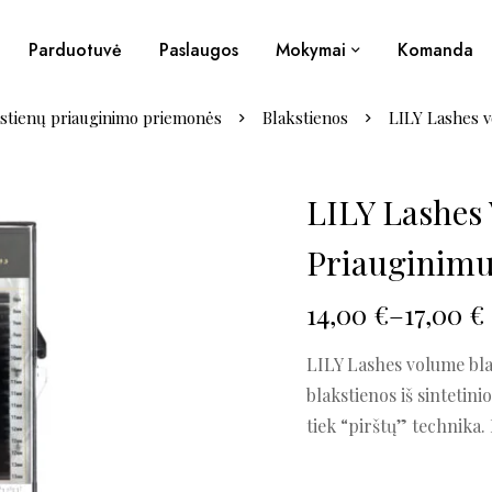
Parduotuvė
Paslaugos
Mokymai
Komanda
stienų priauginimo priemonės
Blakstienos
LILY Lashes v
LILY Lashes
Priauginimu
14,00
€
–
17,00
€
LILY Lashes volume bla
blakstienos iš sintetini
tiek “pirštų” technika. 