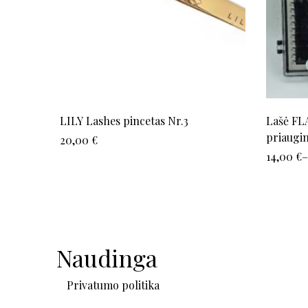
LILY Lashes pincetas Nr.3
Lašė FLA
priaugi
20,00
€
14,00
€
–
Naudinga
Privatumo politika