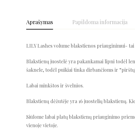
Aprašymas
Papildoma informacija
LILY Lashes volume blakstienos priauginimui- tai 
Blakstienų juostelė yra pakankamai lipni todėl leng
šaknele, todėl puikiai tinka dirbančioms ir “piršt
Labai minkštos ir švelnios.
Blakstienų dėžutėje yra 16 juostelių blakstienų. Ki
Siūlome labai platų blakstienų priauginimo priemo
vienoje vietoje.