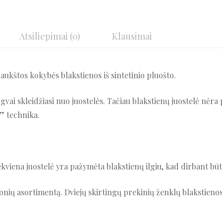
Atsiliepimai (0)
Klausimai
aukštos kokybės blakstienos iš sintetinio pluošto.
vai skleidžiasi nuo juostelės. Tačiau blakstienų juostelė nėra p
ų” technika.
ekviena juostelė yra pažymėta blakstienų ilgiu, kad dirbant būtų
nių asortimentą. Dviejų skirtingų prekinių ženklų blakstienos.