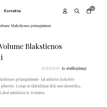
0
Kontaktai
olume blakstienos priauginimui
 Volume Blakstienos
i
(0 atsiliepimų)
kstienos priauginimui- tai aukštos kokybės
o pluošto. Lengvai skleidžiasi tiek nuo juostelės,
Labai minkštos ir švelnios.