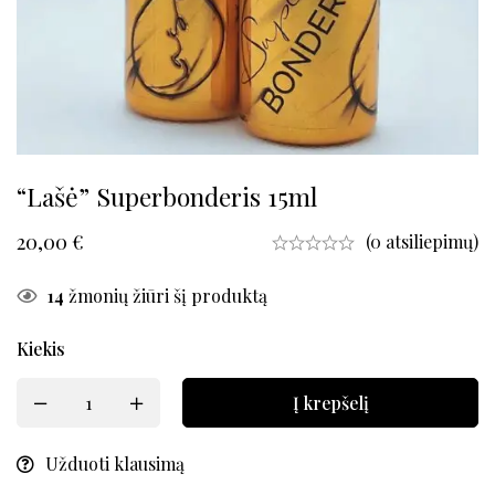
“Lašė” Superbonderis 15ml
20,00
€
(0 atsiliepimų)
14
žmonių žiūri šį produktą
Kiekis
Į krepšelį
Užduoti klausimą