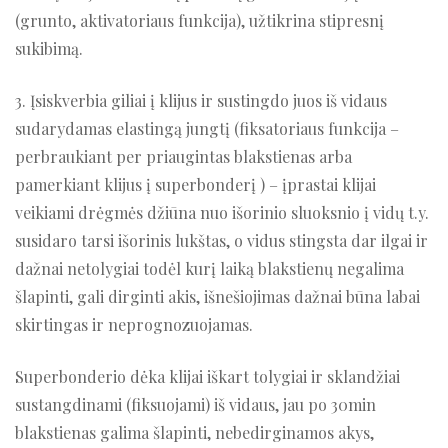
(grunto, aktivatoriaus funkcija), užtikrina stipresnį
sukibimą.
3. Įsiskverbia giliai į klijus ir sustingdo juos iš vidaus
sudarydamas elastingą jungtį (fiksatoriaus funkcija –
perbraukiant per priaugintas blakstienas arba
pamerkiant klijus į superbonderį ) – įprastai klijai
veikiami drėgmės džiūna nuo išorinio sluoksnio į vidų t.y.
susidaro tarsi išorinis lukštas, o vidus stingsta dar ilgai ir
dažnai netolygiai todėl kurį laiką blakstienų negalima
šlapinti, gali dirginti akis, išnešiojimas dažnai būna labai
skirtingas ir neprognozuojamas.
Superbonderio dėka klijai iškart tolygiai ir sklandžiai
sustangdinami (fiksuojami) iš vidaus, jau po 30min
blakstienas galima šlapinti, nebedirginamos akys,