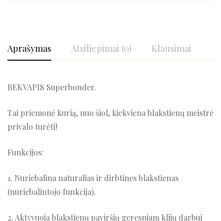
Aprašymas
Atsiliepimai (0)
Klausimai
BEKVAPIS Superbonder.
Tai priemonė kurią, nuo šiol, kiekviena blakstienų meistrė
privalo turėti!
Funkcijos:
1. Nuriebalina naturalias ir dirbtines blakstienas
(nuriebalintojo funkcija).
2. Aktyvuoja blakstienų paviršių geresniam klijų darbui