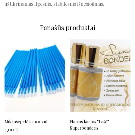
užtikrinamas ilgesnis, stabilesnis išnešiojimas.
Panašūs produktai
Mikrošepetėliai 100vnt.
Naujos kartos “Lašė”
Superbonderis
3,00
€