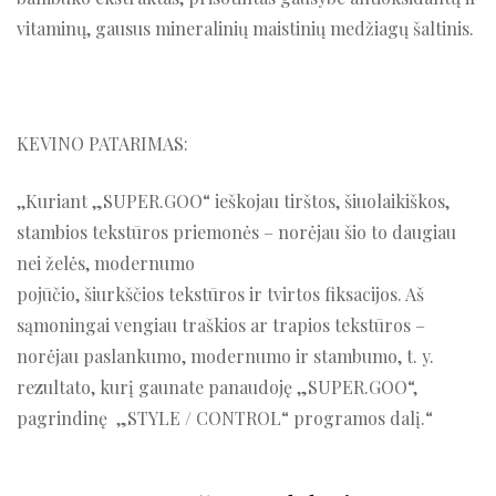
vitaminų, gausus mineralinių maistinių medžiagų šaltinis.
KEVINO PATARIMAS:
,,Kuriant „SUPER.GOO“ ieškojau tirštos, šiuolaikiškos,
stambios tekstūros priemonės – norėjau šio to daugiau
nei želės, modernumo
pojūčio, šiurkščios tekstūros ir tvirtos fiksacijos. Aš
sąmoningai vengiau traškios ar trapios tekstūros –
norėjau paslankumo, modernumo ir stambumo, t. y.
rezultato, kurį gaunate panaudoję „SUPER.GOO“,
pagrindinę „STYLE / CONTROL“ programos dalį.“