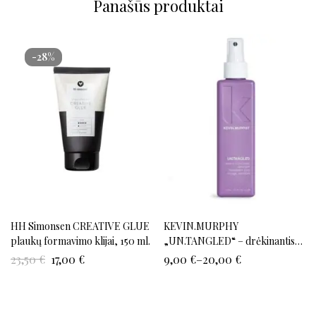
Panašūs produktai
-28%
HH Simonsen CREATIVE GLUE
KEVIN.MURPHY
plaukų formavimo klijai, 150 ml.
„UN.TANGLED“ – drėkinantis
purškiklis saugantis nuo
23,50
€
17,00
€
9,00
€
–
20,00
€
vėlimosi