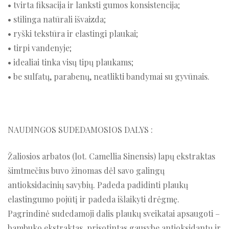
• tvirta fiksacija ir lanksti gumos konsistencija;
• stilinga natūrali išvaizda;
• ryški tekstūra ir elastingi plaukai;
• tirpi vandenyje;
• idealiai tinka visų tipų plaukams;
• be sulfatų, parabenų, neatlikti bandymai su gyvūnais.
NAUDINGOS SUDEDAMOSIOS DALYS :
Žaliosios arbatos (lot. Camellia Sinensis) lapų ekstraktas
šimtmečius buvo žinomas dėl savo galingų
antioksidacinių savybių. Padeda padidinti plaukų
elastingumo pojūtį ir padeda išlaikyti drėgmę.
Pagrindinė sudedamoji dalis plaukų sveikatai apsaugoti –
bambuko ekstraktas, prisotintas gausybe antioksidantų ir