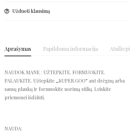
Užduoti klausimą
Aprašymas
Papildoma informacija
Atsiliepim
NAUDOK MANE : UŽTEPKITE. FORMUOKITE.
PALAUKITE. Užtepkite „SUPER.GOO“ ant drėgnų arba
sausų plaukų ir formuokite norimą stilių. Leiskite
priemonei išdžiūti.
NAUDA: