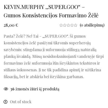
KEVIN.MURPHY ,,SUPER.GOO“ –
Gumos Konsistencijos Formavimo Žėlė
28,00
€
(0 atsiliepimų)
Pasta? Želė? Ne! Tai – „SUPER.GOO“. Ši gumos
konsistencijos želė pasižymi tikromis superherojų
savybėmis: stingdama ji suformuoja stilingą natūralią
plaukų išvaizdą. Mūsų nesisluoksniuojanti vandenyje tirpi
formavimo želė suformuoja itin išryškintos tekstūros ir
stiliaus šukuosenas. Ji ne tik padidina apimtį ir užtikrina
fiksaciją, bet ir atskiria bei išryškina garbanas.
36
žmonės žiūri šį produktą
Out of stock