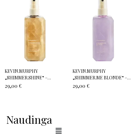
KEVIN.MURPHY
KEVIN.MURPHY
„SHIMMER.SHINE“ –
„SHIMMER.ME BLONDE“ –
atstatomasis, žvilgesio
purškiamas, žvilgesio
29,00
€
29,00
€
suteikiantis purškiamas aliejus
suteikiantis aliejus šviesiems
su aukso dulkėmis
plaukams
Naudinga