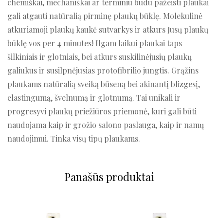
chemiškai, mechaniškai ar terminiu būdu pažeisti plaukai
gali atgauti natūralią pirminę plaukų būklę. Molekulinė
atkuriamoji plaukų kaukė sutvarkys ir atkurs Jūsų plaukų
būklę vos per 4 minutes! Ilgam laikui plaukai taps
šilkiniais ir glotniais, bei atkurs suskilinėjusių plaukų
galiukus ir susilpnėjusias protofibrilio jungtis. Grąžins
plaukams natūralią sveiką būseną bei akinantį blizgesį,
elastingumą, švelnumą ir glotnumą. Tai unikali ir
progresyvi plaukų priežiūros priemonė, kuri gali būti
naudojama kaip ir grožio salono paslauga, kaip ir namų
naudojimui. Tinka visų tipų plaukams.
Panašūs produktai