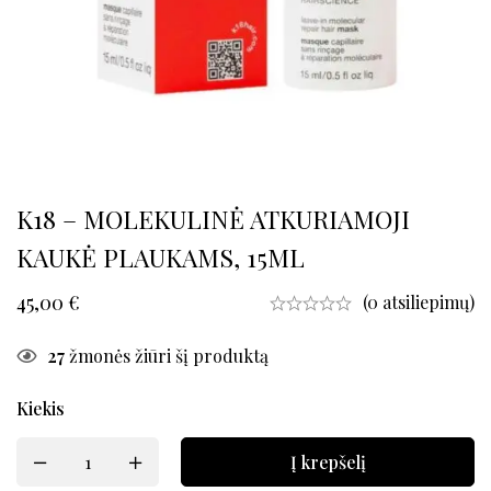
K18 – MOLEKULINĖ ATKURIAMOJI
KAUKĖ PLAUKAMS, 15ML
45,00
€
(0 atsiliepimų)
27
žmonės žiūri šį produktą
Kiekis
Į krepšelį