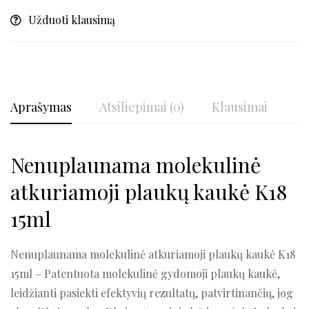
Užduoti klausimą
Aprašymas
Atsiliepimai (0)
Klausimai
Nenuplaunama molekulinė
atkuriamoji plaukų kaukė K18
15ml
Nenuplaunama molekulinė atkuriamoji plaukų kaukė K18
15ml – Patentuota molekulinė gydomoji plaukų kaukė,
leidžianti pasiekti efektyvių rezultatų, patvirtinančių, jog