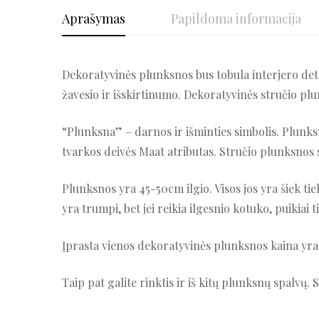
Aprašymas
Papildoma informacija
Dekoratyvinės plunksnos bus tobula interjero detal
žavesio ir išskirtinumo. Dekoratyvinės stručio plun
“Plunksna” – darnos ir išminties simbolis. Plunksn
tvarkos deivės Maat atributas. Stručio plunksnos s
Plunksnos yra 45-50cm ilgio. Visos jos yra šiek tiek
yra trumpi, bet jei reikia ilgesnio kotuko, puikiai 
Įprasta vienos dekoratyvinės plunksnos kaina yra 
Taip pat galite rinktis ir iš kitų plunksnų spalvų.