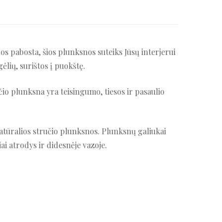
os pabosta, šios plunksnos suteiks Jūsų interjerui
ėlių, surištos į puokštę.
čio plunksna yra teisingumo, tiesos ir pasaulio
i natūralios stručio plunksnos. Plunksnų galiukai
iai atrodys ir didesnėje vazoje.