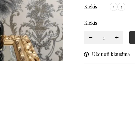
Kiekis
1
5
Kiekis
Užduoti klausimą