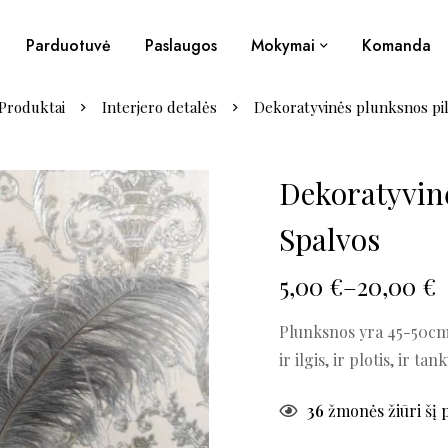
Parduotuvė
Paslaugos
Mokymai
Komanda
Produktai
Interjero detalės
Dekoratyvinės plunksnos pil
Dekoratyvin
Spalvos
5,00
€
–
20,00
€
Plunksnos yra 45-50cm il
ir ilgis, ir plotis, ir t
36
žmonės žiūri šį 