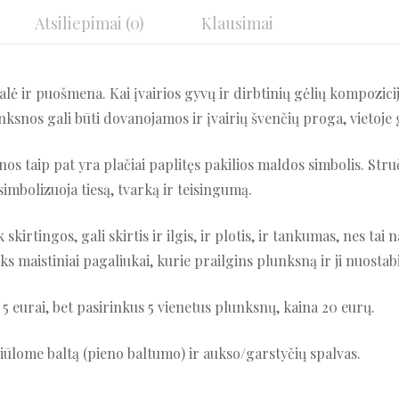
Atsiliepimai (0)
Klausimai
ė ir puošmena. Kai įvairios gyvų ir dirbtinių gėlių kompozicij
ksnos gali būti dovanojamos ir įvairių švenčių proga, vietoje g
os taip pat yra plačiai paplitęs pakilios maldos simbolis. Stru
imbolizuoja tiesą, tvarką ir teisingumą.
 skirtingos, gali skirtis ir ilgis, ir plotis, ir tankumas, nes ta
tiks maistiniai pagaliukai, kurie prailgins plunksną ir ji nuostab
5 eurai, bet pasirinkus 5 vienetus plunksnų, kaina 20 eurų.
 Siūlome baltą (pieno baltumo) ir aukso/garstyčių spalvas.