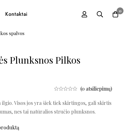
0
Kontaktai
kos spalvos
ės Plunksnos Pilkos
(0 atsiliepimų)
gio. Visos jos yra šiek tiek skirtingos, gali skirtis
ankumas, nes tai natūralios stručio plunksnos.
produktą