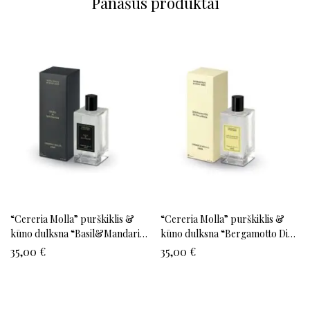
Panašūs produktai
“Cereria Molla” purškiklis &
“Cereria Molla” purškiklis &
kūno dulksna “Basil&Mandarin”
kūno dulksna “Bergamotto Di
100 ml
Calabria” 100 ml
35,00
€
35,00
€