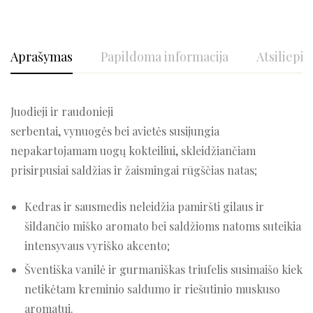
Aprašymas
Papildoma informacija
Atsiliepim
Juodieji ir raudonieji
serbentai, vynuogės bei avietės susijungia
nepakartojamam uogų kokteiliui, skleidžiančiam
prisirpusiai saldžias ir žaismingai rūgščias natas;
Kedras ir sausmedis neleidžia pamiršti gilaus ir
šildančio miško aromato bei saldžioms natoms suteikia
intensyvaus vyriško akcento;
Šventiška vanilė ir gurmaniškas triufelis susimaišo kiek
netikėtam kreminio saldumo ir riešutinio muskuso
aromatui.