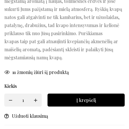
mėgstamą aromatą į naujas, tolimesnes erdves ir jose
sukurti Jums pažįstamą ir mielą atmosferą. Ryškių kvapų
natos gali atgaivinti ne tik kambarius, bet ir užuolaidas,
patalynę, drabužius, tad kvapo intensyvumas ir kelionė
priklauso tik nuo Jūsų pasirinkimo. Purškiamas
kvapas taip pat gali atnaujinti kvepiančių akmenėlių ar
maišelių aromatą, padėsiantį skleisti ir palaikyti Jūsų
mėgstamiausią namų kvapą.
11
žmonių žiūri šį produktą
Kiekis
Į krepšelį
Užduoti klausimą