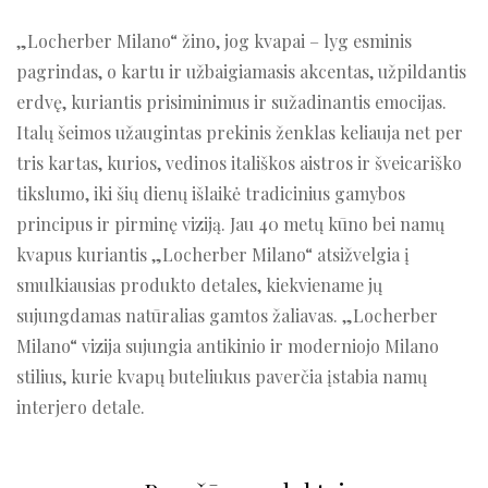
„Locherber Milano“ žino, jog kvapai – lyg esminis
pagrindas, o kartu ir užbaigiamasis akcentas, užpildantis
erdvę, kuriantis prisiminimus ir sužadinantis emocijas.
Italų šeimos užaugintas prekinis ženklas keliauja net per
tris kartas, kurios, vedinos itališkos aistros ir šveicariško
tikslumo, iki šių dienų išlaikė tradicinius gamybos
principus ir pirminę viziją. Jau 40 metų kūno bei namų
kvapus kuriantis „Locherber Milano“ atsižvelgia į
smulkiausias produkto detales, kiekviename jų
sujungdamas natūralias gamtos žaliavas. „Locherber
Milano“ vizija sujungia antikinio ir moderniojo Milano
stilius, kurie kvapų buteliukus paverčia įstabia namų
interjero detale.