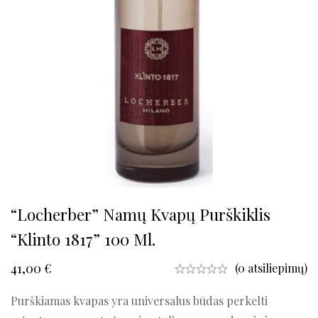
“Locherber” Namų Kvapų Purškiklis
“Klinto 1817” 100 Ml.
41,00
€
(0 atsiliepimų)
Purškiamas kvapas yra universalus būdas perkelti